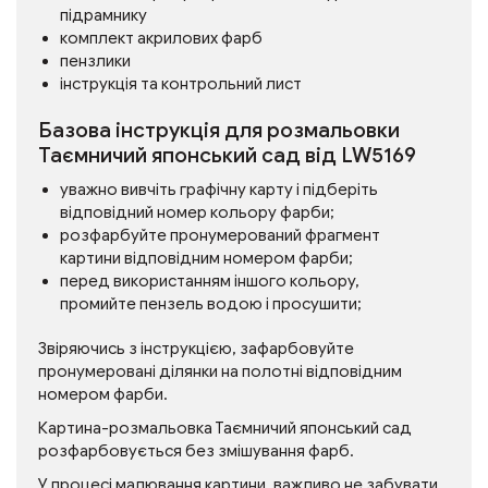
підрамнику
комплект акрилових фарб
пензлики
інструкція та контрольний лист
Базова інструкція для розмальовки
Таємничий японський сад від LW5169
уважно вивчіть графічну карту і підберіть
відповідний номер кольору фарби;
розфарбуйте пронумерований фрагмент
картини відповідним номером фарби;
перед використанням іншого кольору,
промийте пензель водою і просушити;
Звіряючись з інструкцією, зафарбовуйте
пронумеровані ділянки на полотні відповідним
номером фарби.
Картина-розмальовка Таємничий японський сад
розфарбовується без змішування фарб.
У процесі малювання картини, важливо не забувати,