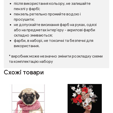
після використання кольору, не залишайте
пензлі у фарбі;
пензель ретельно промийте водою і
просушити;
не допускайте висихання фарб на руках, одязі
або на предметах інтер'єру - акрилові фарби
складно змиваються;
фарби, в наборі, не токсичні та безпечні для
використання.
* виробник може незначно змінити розкладку схеми
та комплектацію набору
Схожі товари