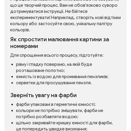
що це творчий процес. Вам не обов'язково суворо
дотримуватися інструкції. Не бійтеся
експериментувати! Наприклад, створіть нові відтінки
кольору або застосуйте свою, унікальну палітру
кольорів.
Як спростити малювання картини за
номерами
Для спрощення всього процесу, підготуйте:
рівну і гладку поверхню, на якій буде
розташоване полотно;
ємність із водою для промивання пензликів;
серветки для просушування пензля.
Зверніть увагу на фарби
фарби упаковані в герметичні ємності;
кольори не потрібно змішувати, фарби не
потрібно розбавляти водою;
щільно закривайте кришку ємності для фарби,
це попередить швидке висихання;