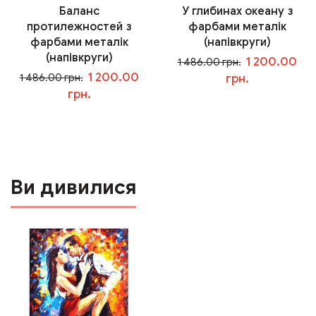
Баланс
У глибинах океану з
протилежностей з
фарбами металік
фарбами металік
(напівкруги)
(напівкруги)
1 200.00
1 486.00 грн.
1 200.00
1 486.00 грн.
грн.
грн.
У кошик
У кошик
Ви дивилися