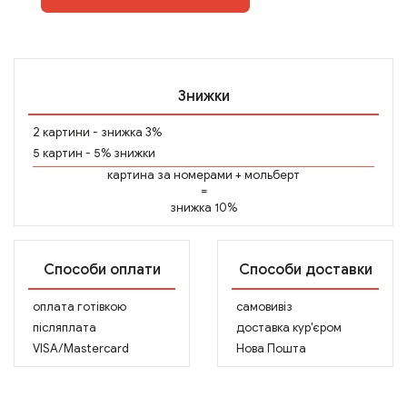
Знижки
2 картини - знижка 3%
5 картин - 5% знижки
картина за номерами
+
мольберт
=
знижка 10%
Способи оплати
Способи доставки
оплата готівкою
самовивіз
післяплата
доставка кур'єром
VISA/Mastercard
Нова Пошта