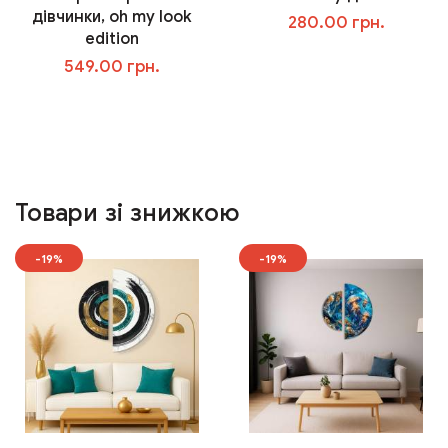
дівчинки, oh my look
280.00 грн.
edition
У кошик
549.00 грн.
У кошик
Товари зі знижкою
-19%
-19%