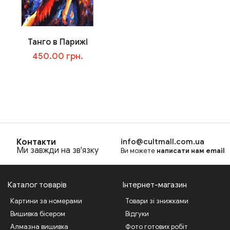
Танго в Парижі
450.00 грн.
В корзину
Контакти
info@cultmall.com.ua
Ми завжди на зв'язку
Ви можете
написати нам email
Каталог товарів
Інтернет-магазин
Картини за номерами
Товари зі знижками
Вишивка бісером
Відгуки
Алмазна вишивка
Фото готових робіт