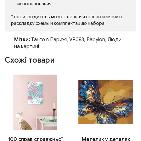
использования;
* производитель может незначительно изменить
раскладку схемы и комплектацию набора
Мітки:
Танго в Парижі
,
VP083
,
Babylon
,
Люди
на картині
Схожі товари
100 справ справжньої
Метелик у деталях