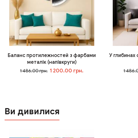
Баланс протилежностей з фарбами
У глибинах
металік (напівкруги)
1 200.00 грн.
1 486.00 грн.
1 486.
У кошик
Ви дивилися