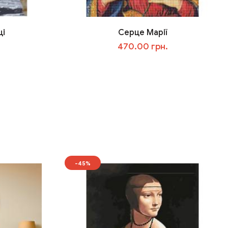
ці
Серце Марії
470.00 грн.
У кошик
-45%