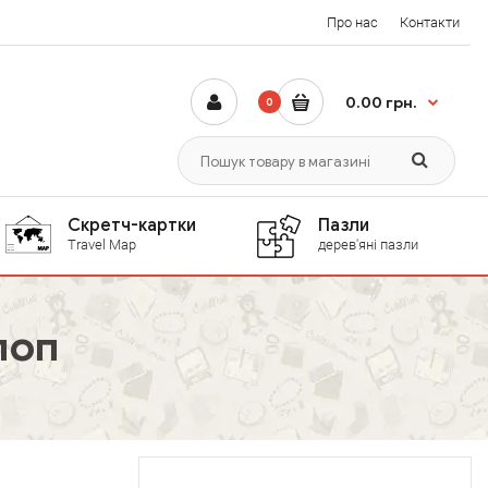
Про нас
Контакти
0.00 грн.
0
Скретч-картки
Пазли
Travel Map
дерев'яні пазли
поп