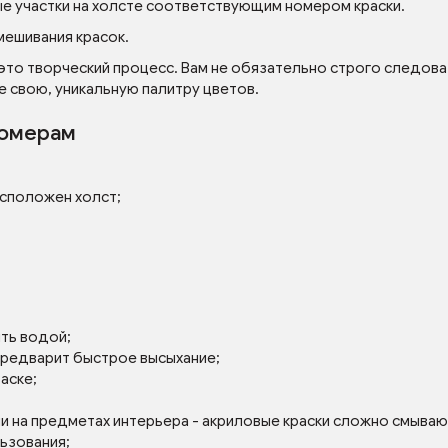
ые участки на холсте соответствующим номером краски.
мешивания красок.
 это творческий процесс. Вам не обязательно строго следова
е свою, уникальную палитру цветов.
номерам
асположен холст;
ять водой;
 предварит быстрое высыхание;
аске;
ли на предметах интерьера - акриловые краски сложно смываю
льзования;