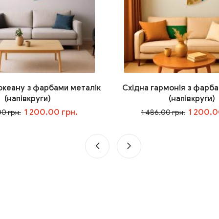
 океану з фарбами металік
Східна гармонія з фарба
(напівкруги)
(напівкруги)
1 200.00 грн.
1 200.0
00 грн.
1 486.00 грн.
У кошик
У кошик