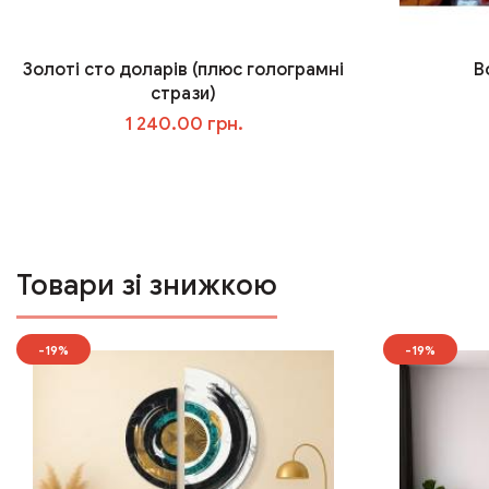
Золоті сто доларів (плюс голограмні
В
стрази)
1 240.00 грн.
У кошик
Товари зі знижкою
-19%
-19%