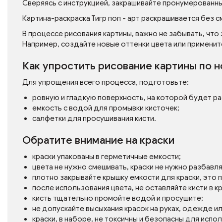
Сверяясь с инструкцией, закрашивайте пронумерованн
Картина-раскраска Тигр поп - арт раскрашивается без с
В процессе рисования картины, важно не забывать, что
Например, создайте новые оттенки цвета или применит
Как упростить рисование картины по 
Для упрощения всего процесса, подготовьте:
ровную и гладкую поверхность, на которой будет р
емкость с водой для промывки кисточек;
салфетки для просушивания кисти.
Обратите внимание на краски
краски упакованы в герметичные емкости;
цвета не нужно смешивать, краски не нужно разбавл
плотно закрывайте крышку емкости для краски, это
после использования цвета, не оставляйте кисти в кр
кисть тщательно промойте водой и просушите;
не допускайте высыхания красок на руках, одежде и
краски, в наборе, не токсичны и безопасны для испо