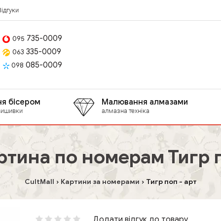
Відгуки
735-0009
095
335-0009
063
085-0009
098
я бісером
Малювання алмазами
вишивки
алмазна техніка
ртина по номерам Тигр 
CultMall
Картини за номерами
Тигр поп - арт
Додати відгук до товару