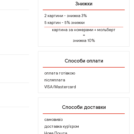
Знижки
2 картини - знижка 3%
5 картин - 5% знижки
картина за номерами
+
мольберт
=
знижка 10%
Способи оплати
оплата готівкою
післяплата
VISA/Mastercard
Способи доставки
самовивіз
доставка кур'єром
Нова Пошта