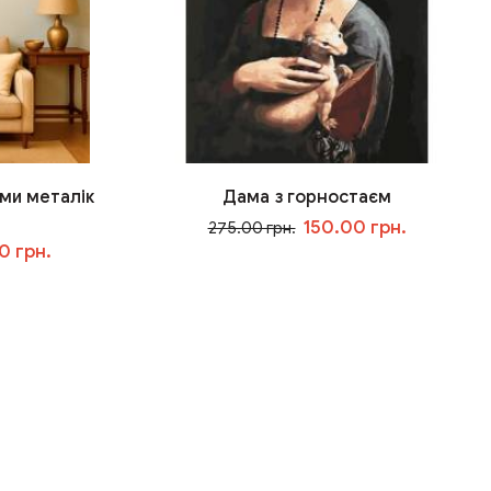
ми металік
Дама з горностаєм
150.00 грн.
275.00 грн.
0 грн.
У кошик