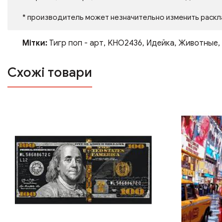
* производитель может незначительно изменить раскл
Мітки:
Тигр поп - арт
,
KHO2436
,
Идейка
,
Животные
,
Схожі товари