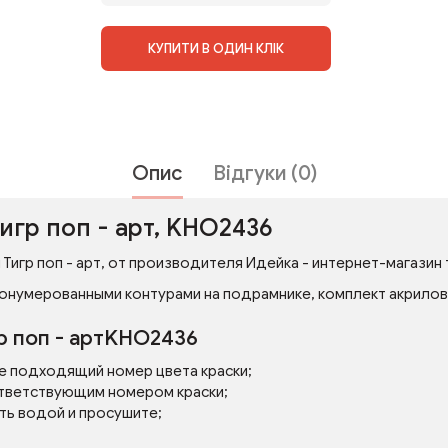
КУПИТИ В ОДИН КЛІК
Опис
Відгуки (0)
игр поп - арт, KHO2436
Тигр поп - арт, от производителя Идейка - интернет-магазин 
онумерованными контурами на подрамнике, комплект акриловых
р поп - артKHO2436
е подходящий номер цвета краски;
тветствующим номером краски;
ть водой и просушите;