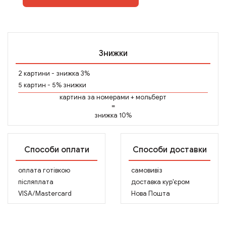
Знижки
2 картини - знижка 3%
5 картин - 5% знижки
картина за номерами
+
мольберт
=
знижка 10%
Способи оплати
Способи доставки
оплата готівкою
самовивіз
післяплата
доставка кур'єром
VISA/Mastercard
Нова Пошта