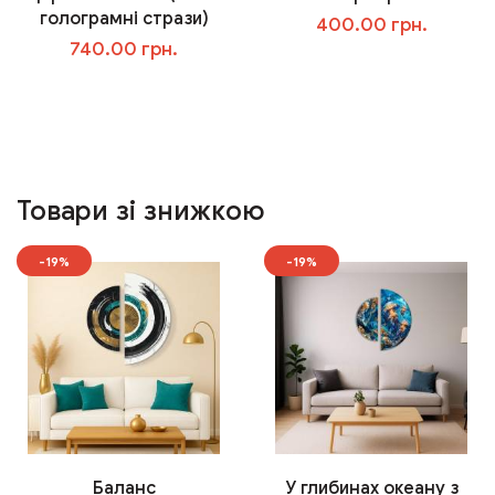
голограмні стрази)
400.00 грн.
740.00 грн.
У кошик
У кошик
Товари зі знижкою
-19%
-19%
Баланс
У глибинах океану з