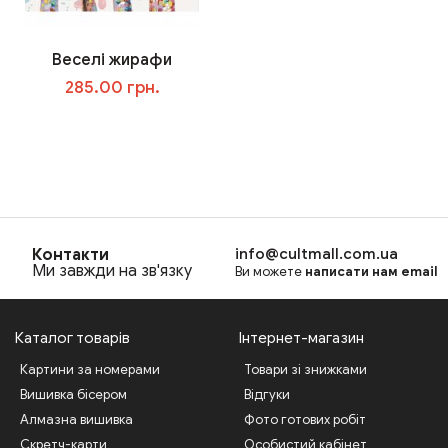
Веселі жирафи
285.00 грн.
В корзину
Контакти
info@cultmall.com.ua
Ми завжди на зв'язку
Ви можете
написати нам email
Каталог товарів
Інтернет-магазин
Картини за номерами
Товари зі знижками
Вишивка бісером
Відгуки
Алмазна вишивка
Фото готових робіт
Скретч-карти
Особистий кабінет