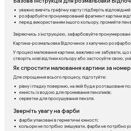
Базова інструкція для розмальовки Відпоч
уважно вивчіть графічну карту і підберіть відповідн
розфарбуйте пронумерований фрагмент картини від
перед використанням іншого кольору, промийте пен
Звіряючись з інструкцією, зафарбовуйте пронумеровані
Картина-розмальовка Відпочинок з капучино розфарбо
У процесі малювання картини, важливо не забувати, що 
створіть нові відтінки кольору або застосуйте свою, уні
Як спростити малювання картини за номе
Для спрощення всього процесу, підготуйте:
рівну і гладку поверхню, на якій буде розташоване п
ємність із водою для промивання пензликів;
серветки для просушування пензля.
Зверніть увагу на фарби
фарби упаковані в герметичні ємності;
кольори не потрібно змішувати, фарби не потрібно 