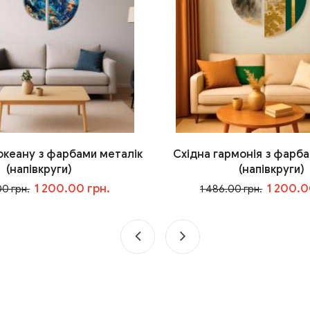
 океану з фарбами металік
Східна гармонія з фарба
(напівкруги)
(напівкруги)
1 200.00 грн.
1 200.0
00 грн.
1 486.00 грн.
У кошик
У кошик