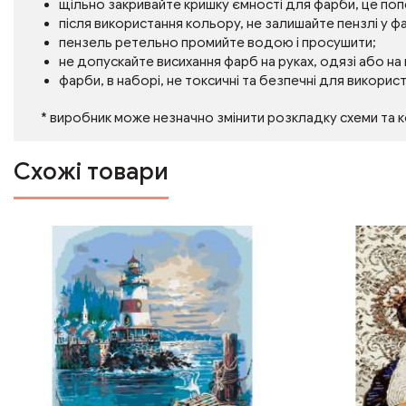
щільно закривайте кришку ємності для фарби, це по
після використання кольору, не залишайте пензлі у фа
пензель ретельно промийте водою і просушити;
не допускайте висихання фарб на руках, одязі або на
фарби, в наборі, не токсичні та безпечні для викорис
* виробник може незначно змінити розкладку схеми та 
Схожі товари