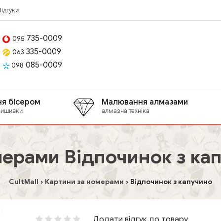
Відгуки
735-0009
095
335-0009
063
085-0009
098
я бісером
Малювання алмазами
вишивки
алмазна техніка
мерами Відпочинок з ка
CultMall
Картини за номерами
Відпочинок з капучино
Додати відгук до товару