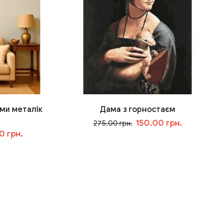
ми металік
Дама з горностаєм
150.00 грн.
275.00 грн.
0 грн.
У кошик