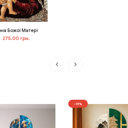
она Божої Матері
275.00 грн.
У кошик
-19%