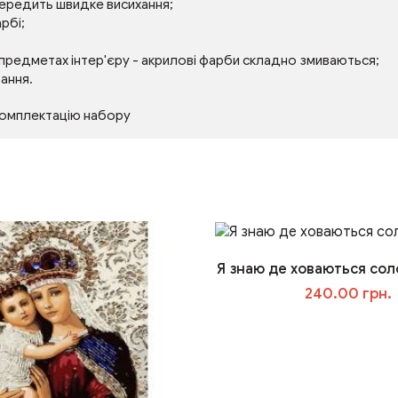
передить швидке висихання;
рбі;
 предметах інтер'єру - акрилові фарби складно змиваються;
тання.
комплектацію набору
Я знаю де ховаються соло
240.00 грн.
У кошик