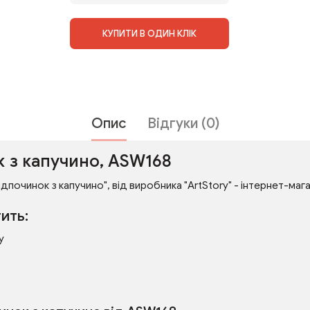
КУПИТИ В ОДИН КЛІК
Опис
Відгуки (0)
к з капучино, ASW168
дпочинок з капучино", від виробника "ArtStory" - інтернет-мага
ить:
у