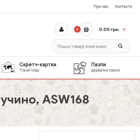
Про нас
Контакти
0.00 грн.
0
Скретч-картки
Пазли
Travel Map
дерев'яні пазли
пучино, ASW168