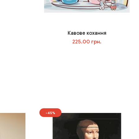
Кавове кохання
225.00 грн.
У кошик
-45%