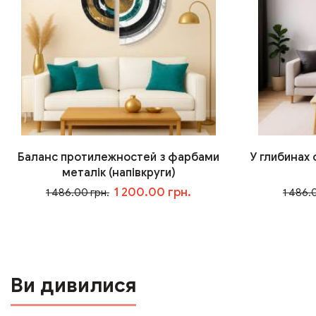
Баланс протилежностей з фарбами
У глибинах
металік (напівкруги)
1 200.00 грн.
1 486.00 грн.
1 486.
У кошик
Ви дивилися