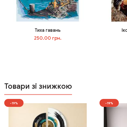
Тиха гавань
Ік
250.00 грн.
У кошик
Товари зі знижкою
-19%
-19%