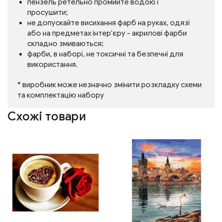
пензель ретельно промийте водою і
просушити;
не допускайте висихання фарб на руках, одязі
або на предметах інтер'єру - акрилові фарби
складно змиваються;
фарби, в наборі, не токсичні та безпечні для
використання.
* виробник може незначно змінити розкладку схеми
та комплектацію набору
Схожі товари