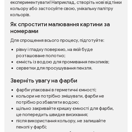
експериментувати! Наприклад, створіть нові відтінки
кольору або застосуйте свою, унікальну палітру
кольорів.
Як спростити малювання картини за
номерами
Для спрощення всього процесу, підготуйте:
рівну і гладку поверхню, на якій буде
розташоване полотно;
ємність із водою для промивання пензликів;
серветки для просушування пензля.
Зверніть увагу на фарби
фарби упаковані в герметичні ємності;
кольори не потрібно змішувати, фарби не
потрібно розбавляти водою;
щільно закривайте кришку ємності для фарби,
це попередить швидке висихання;
після використання кольору, не залишайте
пензлі у фарбі;