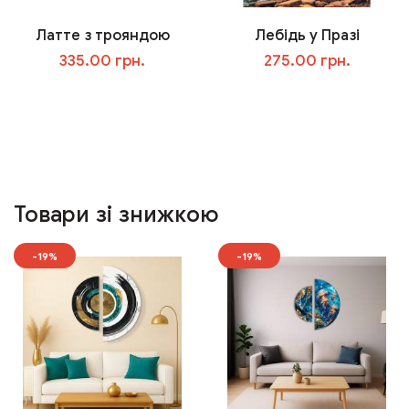
Латте з трояндою
Лебідь у Празі
335.00 грн.
275.00 грн.
У кошик
У кошик
Товари зі знижкою
-19%
-19%