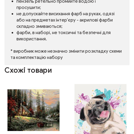
пензель ретельно промийте водою і
просушити;
не допускайте висихання фарб на руках, одязі
або на предметах інтер'єру - акрилові фарби
складно змиваються;
фарби, в наборі, не токсичні та безпечні для
використання.
* виробник може незначно змінити розкладку схеми
та комплектацію набору
Схожі товари