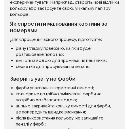
експериментувати! Наприклад, створіть нові відтінки
кольору або застосуйте свою, унікальну палітру
кольорів.
Як спростити малювання картини за
номерами
Для спрощення всього процесу, підготуйте:
рівну і гладку поверхню, на якій буде
розташоване полотно;
ємність із водою для промивання пензликів;
серветки для просушування пензля.
Зверніть увагу на фарби
фарби упаковані в герметичні ємності;
кольори не потрібно змішувати, фарби не
потрібно розбавляти водою;
щільно закривайте кришку ємності для фарби,
це попередить швидке висихання;
після використання кольору, не залишайте
пензлі у фарбі;