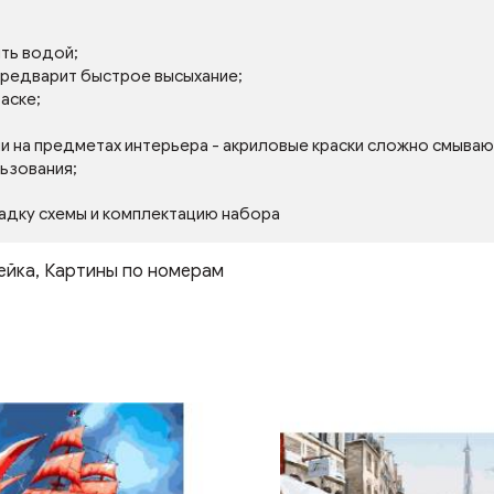
ять водой;
 предварит быстрое высыхание;
аске;
ли на предметах интерьера - акриловые краски сложно смываю
льзования;
адку схемы и комплектацию набора
ейка
,
Картины по номерам