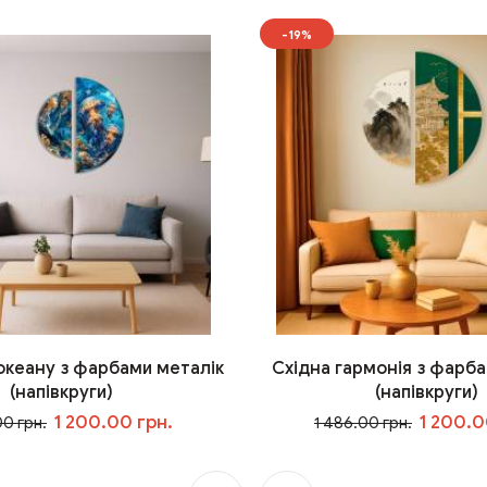
-19%
 океану з фарбами металік
Східна гармонія з фарба
(напівкруги)
(напівкруги)
1 200.00 грн.
1 200.0
00 грн.
1 486.00 грн.
У кошик
У кошик