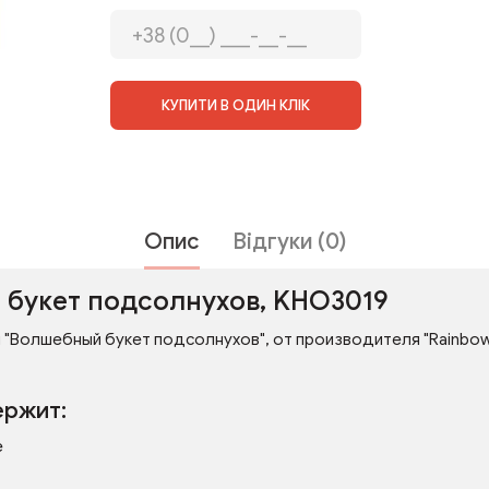
КУПИТИ В ОДИН КЛІК
Опис
Відгуки (0)
 букет подсолнухов, KHO3019
 "Волшебный букет подсолнухов", от производителя "Rainbow 
ержит:
е