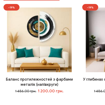
-19%
-19%
Баланс протилежностей з фарбами
У глибинах
металік (напівкруги)
1 200.00 грн.
1 486.00 грн.
1 486.
У кошик