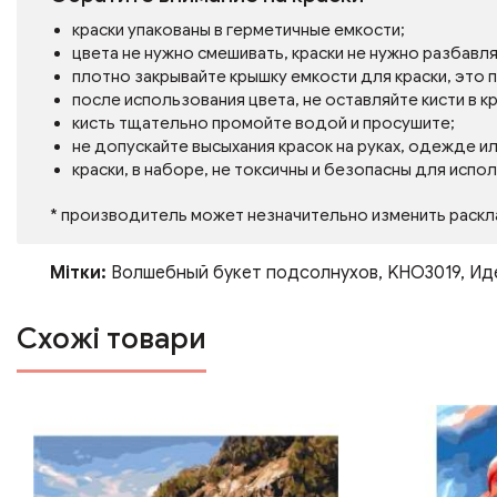
краски упакованы в герметичные емкости;
цвета не нужно смешивать, краски не нужно разбавл
плотно закрывайте крышку емкости для краски, это
после использования цвета, не оставляйте кисти в кр
кисть тщательно промойте водой и просушите;
не допускайте высыхания красок на руках, одежде и
краски, в наборе, не токсичны и безопасны для испо
* производитель может незначительно изменить раскл
Мітки:
Волшебный букет подсолнухов
,
KHO3019
,
Ид
Схожі товари