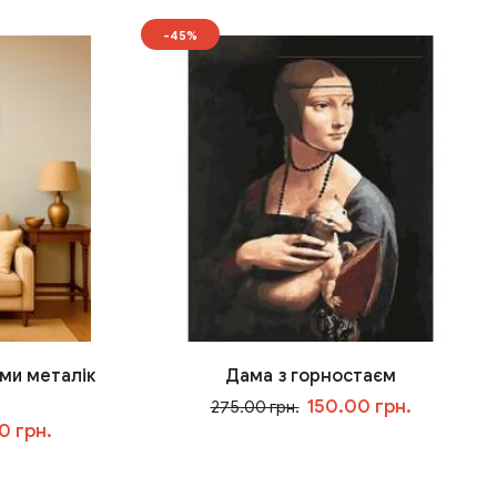
-45%
ми металік
Дама з горностаєм
150.00 грн.
275.00 грн.
0 грн.
У кошик