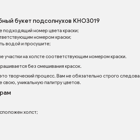
ебный букет подсолнухов KHO3019
е подходящий номер цвета краски;
тветствующим номером краски;
ть водой и просушите;
ые участки на холсте соответствующим номером краски.
рашивается без смешивания красок.
 это творческий процесс. Вам не обязательно строго следова
е свою, уникальную палитру цветов.
ерам
асположен холст;