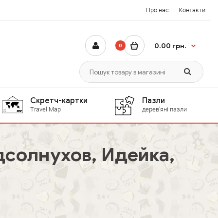
Про нас
Контакти
0.00 грн.
0
Скретч-картки
Пазли
Travel Map
дерев'яні пазли
солнухов, Идейка,