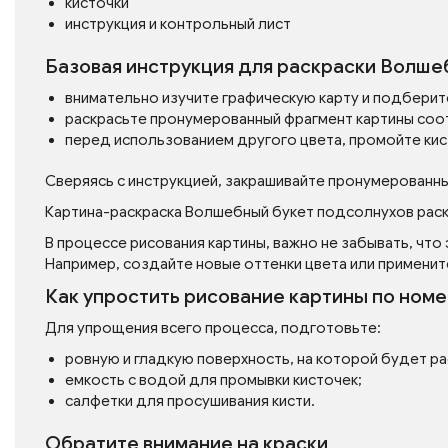
кисточки
инструкция и контрольный лист
Базовая инструкция для раскраски Волш
внимательно изучите графическую карту и подберит
раскрасьте пронумерованный фрагмент картины соо
перед использованием другого цвета, промойте кис
Сверяясь с инструкцией, закрашивайте пронумерованн
Картина-раскраска Волшебный букет подсолнухов раск
В процессе рисования картины, важно не забывать, что
Например, создайте новые оттенки цвета или применит
Как упростить рисование картины по ном
Для упрощения всего процесса, подготовьте:
ровную и гладкую поверхность, на которой будет р
емкость с водой для промывки кисточек;
салфетки для просушивания кисти.
Обратите внимание на краски