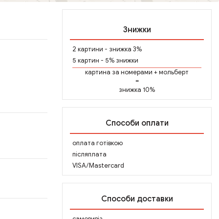
Знижки
2 картини - знижка 3%
5 картин - 5% знижки
картина за номерами
+
мольберт
=
знижка 10%
Способи оплати
оплата готівкою
післяплата
VISA/Mastercard
Способи доставки
самовивіз