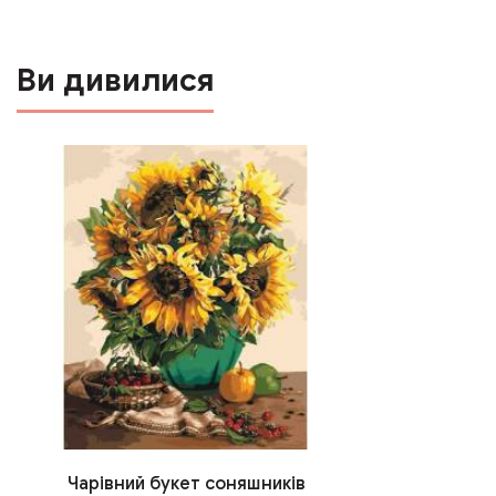
Ви дивилися
Чарівний букет соняшників