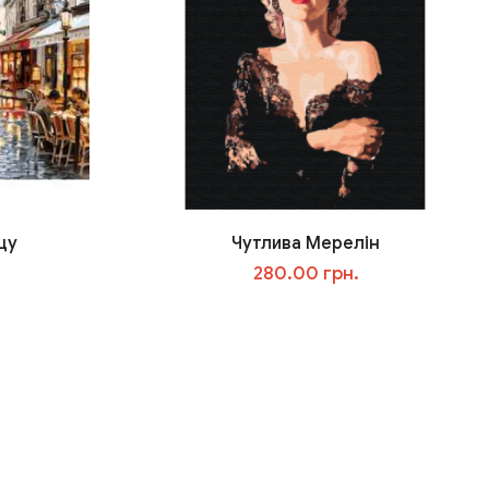
щу
Чутлива Мерелін
280.00 грн.
У кошик