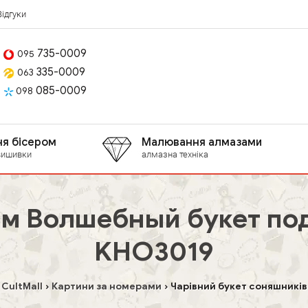
Відгуки
735-0009
095
335-0009
063
085-0009
098
я бісером
Малювання алмазами
вишивки
алмазна техніка
ам Волшебный букет под
KHO3019
CultMall
Картини за номерами
Чарівний букет соняшників