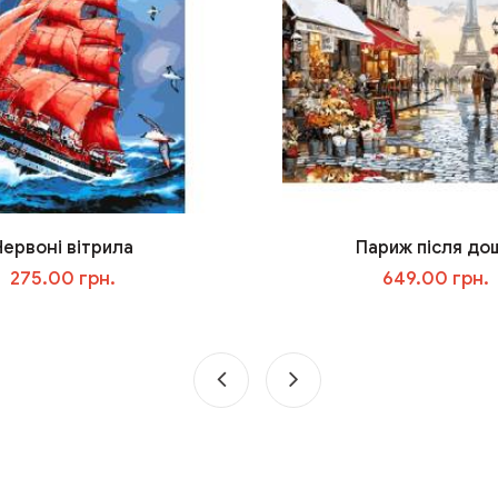
Червоні вітрила
Париж після до
275.00 грн.
649.00 грн.
У кошик
У кошик