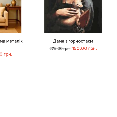
ми металік
Дама з горностаєм
150.00 грн.
275.00 грн.
0 грн.
У кошик