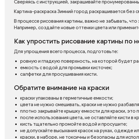
Сверяясь с инструкцией, закрашивайте пронумерованн
Картина-раскраска Зимний город раскрашивается без с
В процессе рисования картины, важно не забывать, что
Например, создайте новые оттенки цвета или применит
Как упростить рисование картины по 
Для упрощения всего процесса, подготовьте:
ровную и гладкую поверхность, на которой будет р
емкость с водой для промывки кисточек;
салфетки для просушивания кисти.
Обратите внимание на краски
краски упакованы в герметичные емкости;
цвета не нужно смешивать, краски не нужно разбавл
плотно закрывайте крышку емкости для краски, это
после использования цвета, не оставляйте кисти в кр
кисть тщательно промойте водой и просушите;
не допускайте высыхания красок на руках, одежде и
краски, в наборе, не токсичны и безопасны для испо