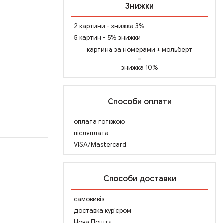
Знижки
2 картини - знижка 3%
5 картин - 5% знижки
картина за номерами
+
мольберт
=
знижка 10%
Способи оплати
оплата готівкою
післяплата
VISA/Mastercard
Способи доставки
самовивіз
доставка кур'єром
Нова Пошта