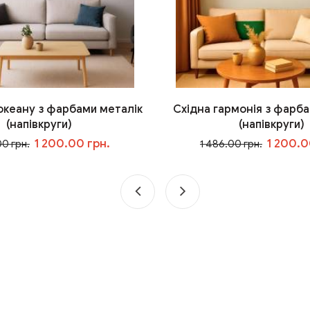
 океану з фарбами металік
Східна гармонія з фарба
(напівкруги)
(напівкруги)
1 200.00 грн.
1 200.0
00 грн.
1 486.00 грн.
У кошик
У кошик