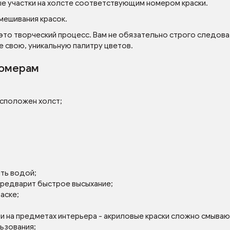
ые участки на холсте соответствующим номером краски.
мешивания красок.
 это творческий процесс. Вам не обязательно строго следова
е свою, уникальную палитру цветов.
номерам
асположен холст;
ять водой;
 предварит быстрое высыхание;
аске;
ли на предметах интерьера - акриловые краски сложно смываю
льзования;