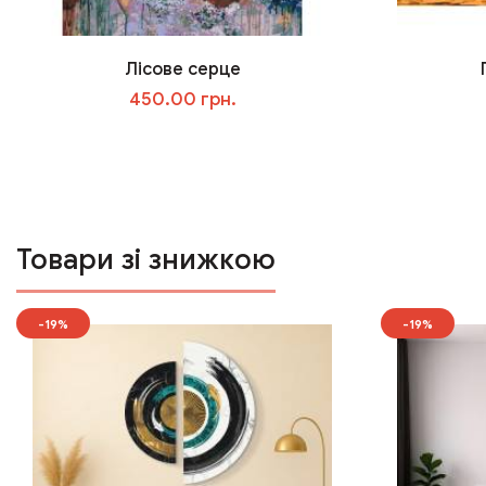
Лісове серце
450.00 грн.
У кошик
Товари зі знижкою
-19%
-19%