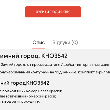
КУПИТИ В ОДИН КЛІК
Опис
Відгуки (0)
Зимний город, KHO3542
 Зимний город, от производителя Идейка - интернет-магазин т
онумерованными контурами на подрамнике, комплект акриловых
имний городKHO3542
е подходящий номер цвета краски;
тветствующим номером краски;
ть водой и просушите;