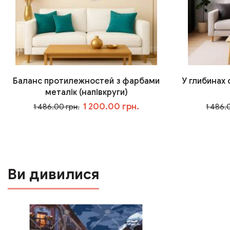
Баланс протилежностей з фарбами
У глибинах
металік (напівкруги)
1 200.00 грн.
1 486.00 грн.
1 486.
У кошик
Ви дивилися