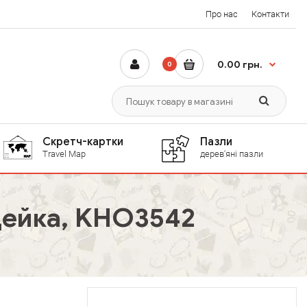
Про нас
Контакти
0.00 грн.
0
Скретч-картки
Пазли
Travel Map
дерев'яні пазли
дейка, KHO3542