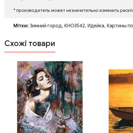
* производитель может незначительно изменить раскл
Мітки:
Зимний город
,
KHO3542
,
Идейка
,
Картины п
Схожі товари