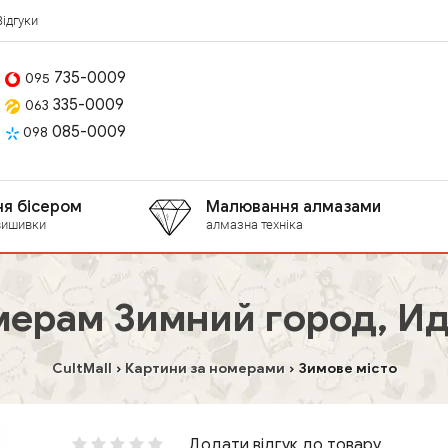
Відгуки
735-0009
095
335-0009
063
085-0009
098
я бісером
Малювання алмазами
вишивки
алмазна техніка
мерам Зимний город, И
CultMall
Картини за номерами
Зимове місто
Додати відгук до товару