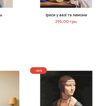
ть
Іриси у вазі та лимони
295.00 грн.
У кошик
-45%