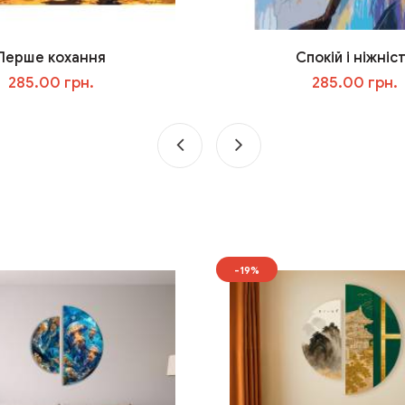
Перше кохання
Спокій і ніжніс
285.00 грн.
285.00 грн.
У кошик
У кошик
-19%