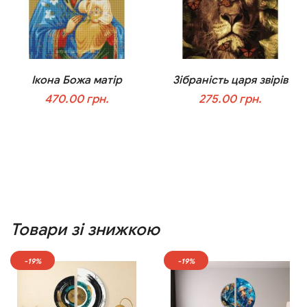
Ікона Божа матір
Зібраність царя звірів
470.00 грн.
275.00 грн.
У кошик
У кошик
Товари зі знижкою
-19%
-19%