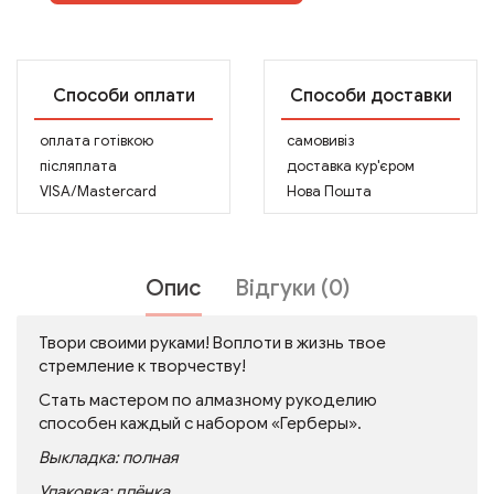
Способи оплати
Способи доставки
оплата готівкою
самовивіз
післяплата
доставка кур'єром
VISA/Mastercard
Нова Пошта
Опис
Відгуки (0)
Твори своими руками! Воплоти в жизнь твое
стремление к творчеству!
Стать мастером по алмазному рукоделию
способен каждый с набором
«Герберы»
.
Выкладка: полная
Упаковка: плёнка