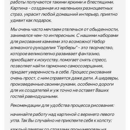
работы получаются такими яркими и блестящими.
Картина - созданная из маленьких разноцветных
страз, украсит любой домашний интерьер, приятно
удивит как подарок.
Мы очень часто мечтаем отвлечься от обыденности,
занимался чем-то интересным. С нашими наборами
для рисования камнями это возможно! Набор
алмазного рукоделия
"Герберы"
- это творчество,
которое великолепно развивает фантазию,
приобщает к искусству, помогает снять стресс,
позволяет найти гармонию самосозерцания,
придает уверенность в себе. Процесс рисования
очень прост, с ним справятся даже дети. А шедевры,
произведенные своими руками, особенно дороги
для их создателей и уж точно не оставят Ваших
гостей равнодушными.
Рекомендации для удобства процесса рисования:
начинайте работу над картиной с верхнего левого
угла. Так Вы случайно не приклеите себя к холсту;
каждый пакетик со стразами пронумерован на