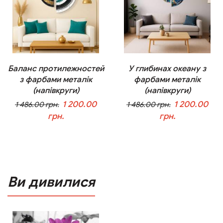
Баланс протилежностей
У глибинах океану з
з фарбами металік
фарбами металік
(напівкруги)
(напівкруги)
1 200.00
1 200.00
1 486.00 грн.
1 486.00 грн.
грн.
грн.
У кошик
У кошик
Ви дивилися