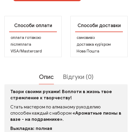
Способи оплати
Способи доставки
оплата готівкою
самовивіз
післяплата
доставка кур'єром
VISA/Mastercard
Нова Пошта
Опис
Відгуки (0)
Твори своими руками! Воплоти в жизнь твое
стремление к творчеству!
Стать мастером по алмазному рукоделию
способен каждый с набором
«Ароматные пионы в
вазе - на подрамнике»
.
Выкладка: полная