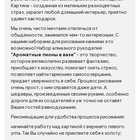
Картина - созданная из маленьких разноцветных
страз, украсит любой домашний интерьер, приятно
удивит как подарок.
Мы очень часто мечтаем отвлечься от
обыденности, занимался чем-то интересным. С
нашими наборами для рисования камнями это
возможно! Набор алмазного рукоделия
"Ароматные пионы в вазе"
- это творчество,
которое великолепно развивает фантазию,
приобщает к искусству, помогает снять стресс,
позволяет найти гармонию самосозерцания,
придает уверенность в себе. Процесс рисования
очень прост, с ним справятся даже дети. А
шедевры, произведенные своими руками, особенно
дороги для их создателей и уж точно не оставят
Ваших гостей равнодушными.
Рекомендации для удобства процесса рисования:
начинайте работу над картиной с верхнего левого
угла. Так Вы случайно не приклеите себя к холсту;