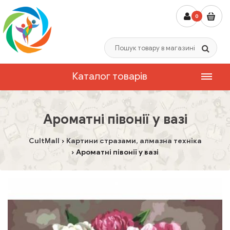
0
Каталог товарів
Ароматні півонії у вазі
CultMall
Картини стразами, алмазна техніка
Ароматні півонії у вазі