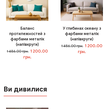
Баланс
У глибинах океану з
протилежностей з
фарбами металік
фарбами металік
(напівкруги)
(напівкруги)
1 200.00
1 486.00 грн.
1 200.00
1 486.00 грн.
грн.
грн.
У кошик
У кошик
Ви дивилися