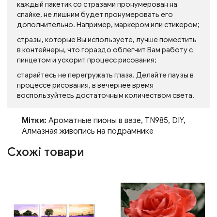
каждый пакетик со стразами пронумерован на
спайке, не лишним будет пронумеровать его
дополнительно. Например, маркером или стикером;
стразы, которые Вы используете, лучше поместить
в контейнеры, что гораздо облегчит Вам работу с
пинцетом и ускорит процесс рисования;
старайтесь не перегружать глаза. Делайте паузы в
процессе рисования, в вечернее время
воспользуйтесь достаточным количеством света.
Мітки:
Ароматные пионы в вазе
,
TN985
,
DIY
,
Алмазная живопись на подрамнике
Схожі товари