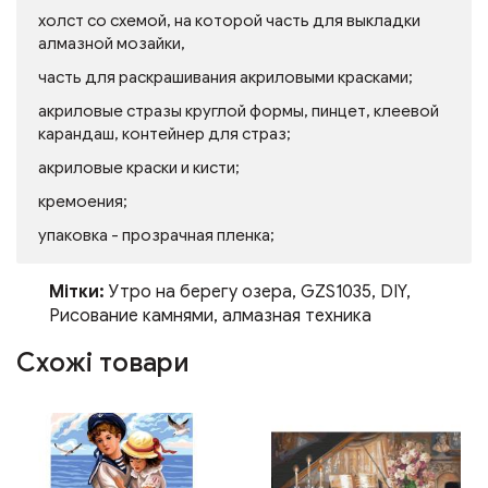
холст со схемой, на которой часть для выкладки
алмазной мозайки,
часть для раскрашивания акриловыми красками;
акриловые стразы круглой формы, пинцет, клеевой
карандаш, контейнер для страз;
акриловые краски и кисти;
кремоения;
упаковка - прозрачная пленка;
Мітки:
Утро на берегу озера
,
GZS1035
,
DIY
,
Рисование камнями
,
алмазная техника
Схожі товари