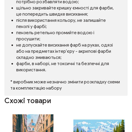
потрібно розбавляти водою;
щільно закривайте кришку ємності для фарби,
це попередить швидке висихання;
після використання кольору, не залишайте
пензлі у фарбі;
пензель ретельно промийте водою і
просушити;
не допускайте висихання фарб на руках, одязі
або на предметах інтер'єру - акрилові фарби
складно змиваються;
фарби, в наборі, не токсичні та безпечні для
використання.
* виробник може незначно змінити розкладку схеми
та комплектацію набору
Схожі товари