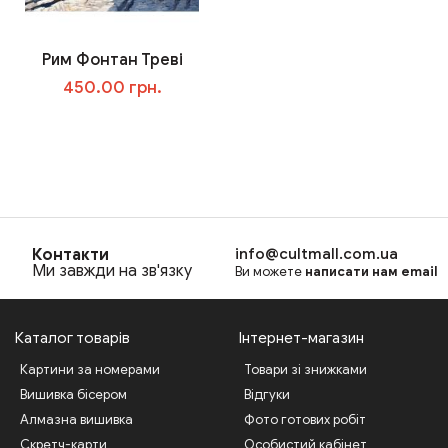
Рим Фонтан Треві
450.00 грн.
В корзину
Контакти
info@cultmall.com.ua
Ми завжди на зв'язку
Ви можете
написати нам email
Каталог товарів
Інтернет-магазин
Картини за номерами
Товари зі знижками
Вишивка бісером
Відгуки
Алмазна вишивка
Фото готових робіт
Скретч-карти
Особистий кабінет