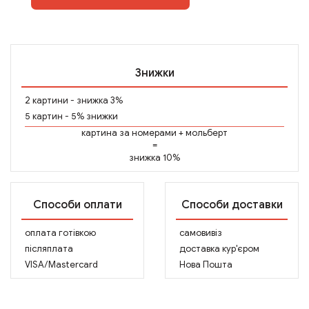
Знижки
2 картини - знижка 3%
5 картин - 5% знижки
картина за номерами
+
мольберт
=
знижка 10%
Способи оплати
Способи доставки
оплата готівкою
самовивіз
післяплата
доставка кур'єром
VISA/Mastercard
Нова Пошта