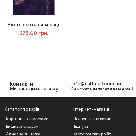
Виття вовка на місяць
275.00 грн.
В корзину
Контакти
info@cultmall.com.ua
Ми завжди на зв'язку
Ви можете
написати нам email
Каталог товарів
Інтернет-магазин
Картини за номерами
Товари зі знижками
Вишивка бісером
Відгуки
Алмазна вишивка
Фото готових робіт