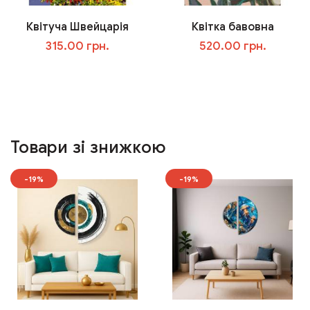
Квітуча Швейцарія
Квітка бавовна
315.00 грн.
520.00 грн.
У кошик
У кошик
Товари зі знижкою
-19%
-19%