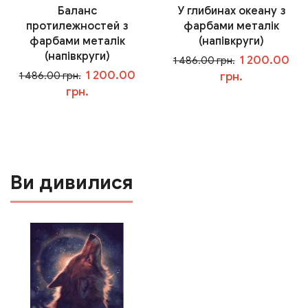
Баланс
У глибинах океану з
протилежностей з
фарбами металік
фарбами металік
(напівкруги)
(напівкруги)
1 200.00
1 486.00 грн.
1 200.00
1 486.00 грн.
грн.
грн.
У кошик
У кошик
Ви дивилися