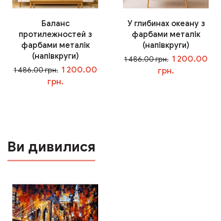
Баланс
У глибинах океану з
протилежностей з
фарбами металік
фарбами металік
(напівкруги)
(напівкруги)
1 200.00
1 486.00 грн.
1 200.00
1 486.00 грн.
грн.
грн.
У кошик
У кошик
Ви дивилися