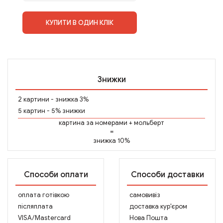
КУПИТИ В ОДИН КЛІК
Знижки
2 картини - знижка 3%
5 картин - 5% знижки
картина за номерами
+
мольберт
=
знижка 10%
Способи оплати
Способи доставки
оплата готівкою
самовивіз
післяплата
доставка кур'єром
VISA/Mastercard
Нова Пошта