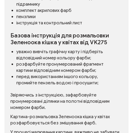
підрамнику
комплект акрилових фарб
пензлики
інструкція та контрольний лист
Базова інструкція для розмальовки
Зеленоока кішка у квітах від VK275
уважно вивчіть графічну карту і підберіть
відповідний номер кольору фарби;
розфарбуйте пронумерований фрагмент
картини відповідним номером фарби;
перед використанням іншого кольору,
промийте пензель водою і просушити;
Звіряючись з інструкцією, зафарбовуйте
пронумеровані ділянки на полотні відповідним
номером фарби.
Картина-розмальовка Зеленоока кішка у квітах
розфарбовується без змішування фарб.
У процесі малювання картини, важливо не забувати,