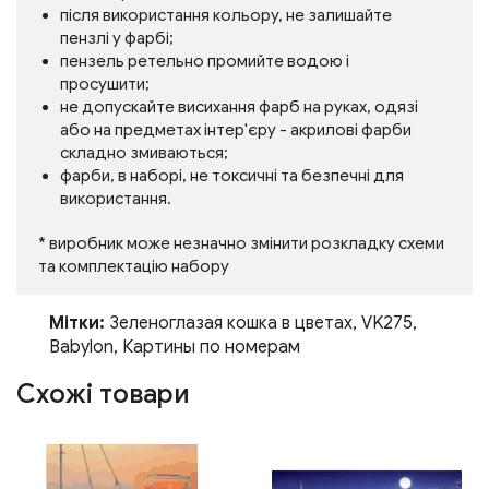
після використання кольору, не залишайте
пензлі у фарбі;
пензель ретельно промийте водою і
просушити;
не допускайте висихання фарб на руках, одязі
або на предметах інтер'єру - акрилові фарби
складно змиваються;
фарби, в наборі, не токсичні та безпечні для
використання.
* виробник може незначно змінити розкладку схеми
та комплектацію набору
Мітки:
Зеленоглазая кошка в цветах
,
VK275
,
Babylon
,
Картины по номерам
Схожі товари