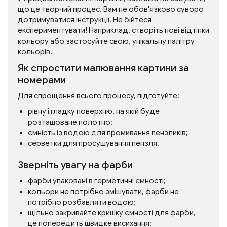
що це творчий процес. Вам не обов'язково суворо
дотримуватися інструкції. Не бійтеся
експериментувати! Наприклад, створіть нові відтінки
кольору або застосуйте свою, унікальну палітру
кольорів.
Як спростити малювання картини за
номерами
Для спрощення всього процесу, підготуйте:
рівну і гладку поверхню, на якій буде
розташоване полотно;
ємність із водою для промивання пензликів;
серветки для просушування пензля.
Зверніть увагу на фарби
фарби упаковані в герметичні ємності;
кольори не потрібно змішувати, фарби не
потрібно розбавляти водою;
щільно закривайте кришку ємності для фарби,
це попередить швидке висихання;