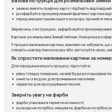
Базова інструкція для розмальовки Зимній
уважно вивчіть графічну карту і підберіть відповідн
розфарбуйте пронумерований фрагмент картини від
перед використанням іншого кольору, промийте пен
Звіряючись з інструкцією, зафарбовуйте пронумеровані
Картина-розмальовка Зимній пейзаж. Новорічна розфар
У процесі малювання картини, важливо не забувати, що 
створіть нові відтінки кольору або застосуйте свою, уні
Як спростити малювання картини за номе
Для спрощення всього процесу, підготуйте:
рівну і гладку поверхню, на якій буде розташоване п
ємність із водою для промивання пензликів;
серветки для просушування пензля.
Зверніть увагу на фарби
фарби упаковані в герметичні ємності;
кольори не потрібно змішувати, фарби не потрібно 