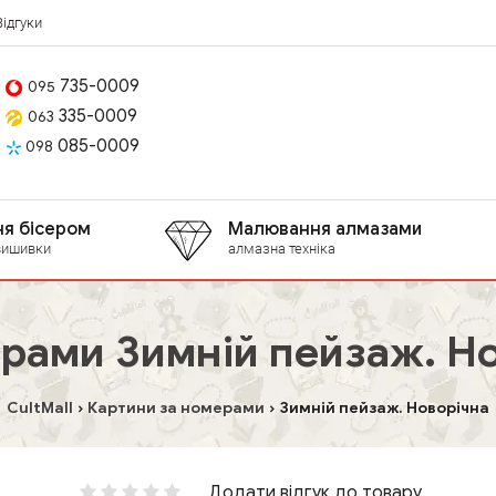
Відгуки
735-0009
095
335-0009
063
085-0009
098
я бісером
Малювання алмазами
вишивки
алмазна техніка
рами Зимній пейзаж. Н
CultMall
Картини за номерами
Зимній пейзаж. Новорічна
Додати відгук до товару