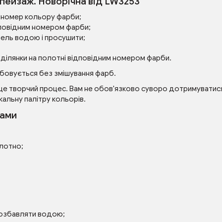
 пейзаж. Новорічна від LW3253
ий номер кольору фарби;
повідним номером фарби;
зель водою і просушити;
 ділянки на полотні відповідним номером фарби.
бовується без змішування фарб.
це творчий процес. Вам не обов'язково суворо дотримуватися 
кальну палітру кольорів.
рами
олотно;
розбавляти водою;