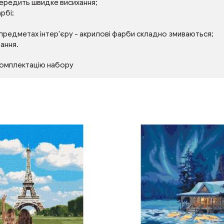
передить швидке висихання;
рбі;
 предметах інтер'єру - акрилові фарби складно змиваються;
тання.
комплектацію набору