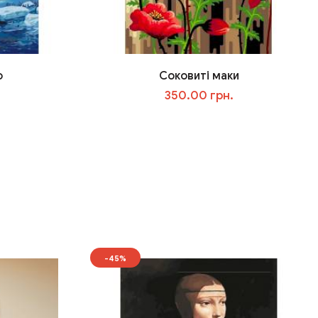
о
Соковиті маки
350.00 грн.
У кошик
-45%