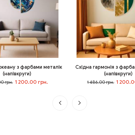
 океану з фарбами металік
Східна гармонія з фарба
(напівкруги)
(напівкруги)
1 200.00 грн.
1 200.0
00 грн.
1 486.00 грн.
У кошик
У кошик