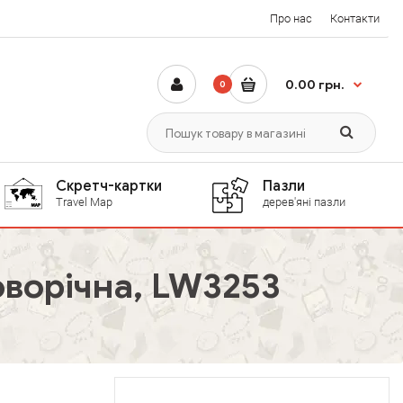
Про нас
Контакти
0.00 грн.
0
Скретч-картки
Пазли
Travel Map
дерев'яні пазли
оворічна, LW3253