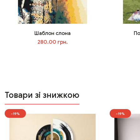
Шаблон слона
По
280.00 грн.
У кошик
Товари зі знижкою
-19%
-19%