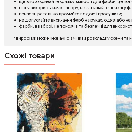
щільно закривайте кришку ємності для фарби, це по
після використання кольору, не залишайте пензлі у фа
пензель ретельно промийте водою і просушити;
не допускайте висихання фарб на руках, одязі або на
фарби, в наборі, не токсичні та безпечні для викорис
* виробник може незначно змінити розкладку схеми та 
Схожі товари