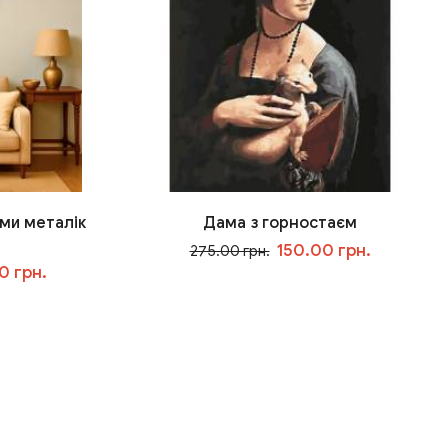
ми металік
Дама з горностаєм
150.00 грн.
275.00 грн.
0 грн.
У кошик