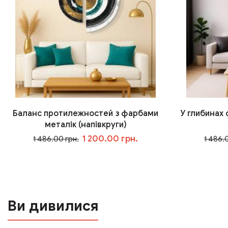
Баланс протилежностей з фарбами
У глибинах
металік (напівкруги)
1 200.00 грн.
1 486.00 грн.
1 486.
У кошик
Ви дивилися