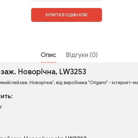
КУПИТИ В ОДИН КЛІК
Опис
Відгуки (0)
заж. Новорічна, LW3253
мній пейзаж. Новорічна", від виробника "Origami" - інтернет-ма
ить:
у