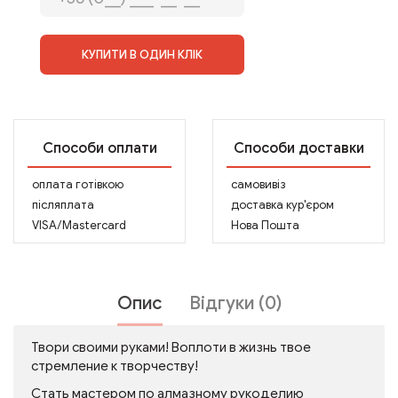
КУПИТИ В ОДИН КЛІК
Способи оплати
Способи доставки
оплата готівкою
самовивіз
післяплата
доставка кур'єром
VISA/Mastercard
Нова Пошта
Опис
Відгуки (0)
Твори своими руками! Воплоти в жизнь твое
стремление к творчеству!
Стать мастером по алмазному рукоделию