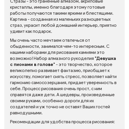
Стразы - это граненные алмазом, акриловые
кристаллы, именно благодаря этому готовые
работы получаются такими яркими и блестящими.
Картина - созданная из маленьких разноцветных
страз, украсит любой домашний интерьер, приятно
удивит как подарок.
Мы очень часто мечтаем отвлечься от
обыденности, занимался чем-то интересным. С
нашими наборами для рисования камнями это
возможно! Набор алмазного рукоделия
"Девушка
с пионами в голове"
- это творчество, которое
великолепно развивает фантазию, приобщает к
искусству, помогает снять стресс, позволяет найти
гармонию самосозерцания, придает уверенность в
себе. Процесс рисования очень прост, с ним
справятся даже дети. А шедевры, произведенные
своими руками, особенно дороги для их
создателей и уж точно не оставят Ваших гостей
равнодушными.
Рекомендации для удобства процесса рисования: