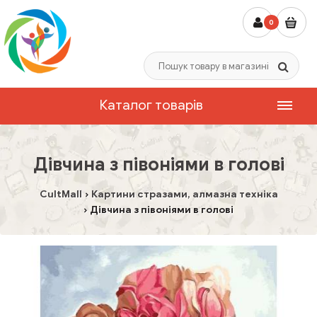
0
Каталог товарів
Дівчина з півоніями в голові
CultMall
Картини стразами, алмазна техніка
Дівчина з півоніями в голові