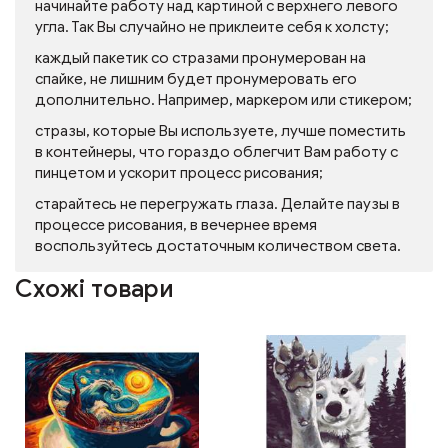
начинайте работу над картиной с верхнего левого
угла. Так Вы случайно не приклеите себя к холсту;
каждый пакетик со стразами пронумерован на
спайке, не лишним будет пронумеровать его
дополнительно. Например, маркером или стикером;
стразы, которые Вы используете, лучше поместить
в контейнеры, что гораздо облегчит Вам работу с
пинцетом и ускорит процесс рисования;
старайтесь не перегружать глаза. Делайте паузы в
процессе рисования, в вечернее время
воспользуйтесь достаточным количеством света.
Схожі товари