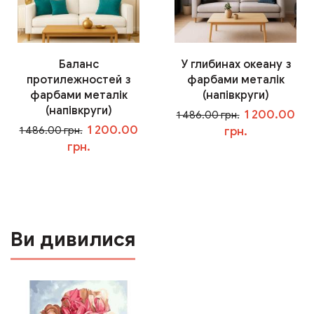
Баланс
У глибинах океану з
протилежностей з
фарбами металік
фарбами металік
(напівкруги)
(напівкруги)
1 200.00
1 486.00 грн.
1 200.00
1 486.00 грн.
грн.
грн.
У кошик
У кошик
Ви дивилися