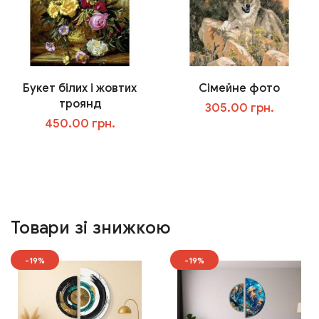
Букет білих і жовтих
Сімейне фото
троянд
305.00 грн.
450.00 грн.
У кошик
У кошик
Товари зі знижкою
-19%
-19%