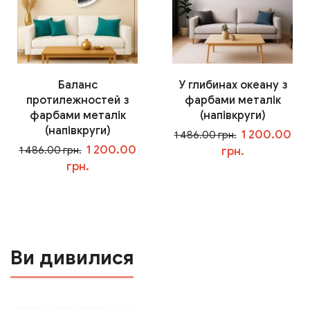
Баланс
У глибинах океану з
протилежностей з
фарбами металік
фарбами металік
(напівкруги)
(напівкруги)
1 200.00
1 486.00 грн.
1 200.00
1 486.00 грн.
грн.
грн.
У кошик
У кошик
Ви дивилися