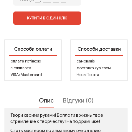
КУПИТИ В ОДИН КЛІК
Способи оплати
Способи доставки
оплата готівкою
самовивіз
післяплата
доставка кур'єром
VISA/Mastercard
Нова Пошта
Опис
Відгуки (0)
Твори своими руками! Воплоти в жизнь твое
стремление к творчеству! На подрамнике!
Стать мастером по алмазному рукоделию