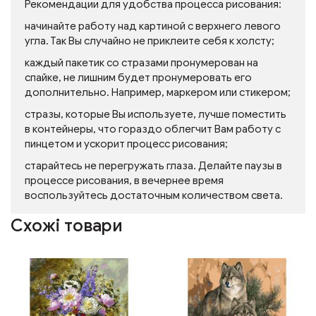
Рекомендации для удобства процесса рисования:
начинайте работу над картиной с верхнего левого
угла. Так Вы случайно не приклеите себя к холсту;
каждый пакетик со стразами пронумерован на
спайке, не лишним будет пронумеровать его
дополнительно. Например, маркером или стикером;
стразы, которые Вы используете, лучше поместить
в контейнеры, что гораздо облегчит Вам работу с
пинцетом и ускорит процесс рисования;
старайтесь не перегружать глаза. Делайте паузы в
процессе рисования, в вечернее время
воспользуйтесь достаточным количеством света.
Схожі товари