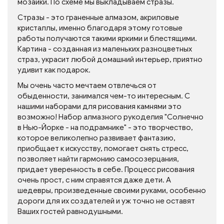
мозаики. По схеме мы выкладываем стразы.
Стразы - это граненные алмазом, акриловые
кристаллы, именно благодаря этому готовые
работы получаются такими яркими и блестящими.
Картина - созданная из маленьких разноцветных
страз, украсит любой домашний интерьер, приятно
удивит как подарок.
Мы очень часто мечтаем отвлечься от
обыденности, занимался чем-то интересным. С
нашими наборами для рисования камнями это
возможно! Набор алмазного рукоделия "Солнечно
в Нью-Йорке - на подрамнике" - это творчество,
которое великолепно развивает фантазию,
приобщает к искусству, помогает снять стресс,
позволяет найти гармонию самосозерцания,
придает уверенность в себе. Процесс рисования
очень прост, с ним справятся даже дети. А
шедевры, произведенные своими руками, особенно
дороги для их создателей и уж точно не оставят
Ваших гостей равнодушными.