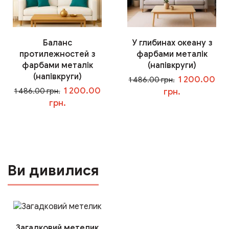
Баланс
У глибинах океану з
протилежностей з
фарбами металік
фарбами металік
(напівкруги)
(напівкруги)
1 200.00
1 486.00 грн.
1 200.00
1 486.00 грн.
грн.
грн.
У кошик
У кошик
Ви дивилися
Загадковий метелик