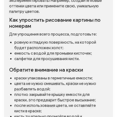
экспериментировать! Например, создайте новые
оттенки цвета или примените свою, уникальную
палитру цветов.
Как упростить рисование картины по
номерам
Для упрощения всего процесса, подготовьте:
ровную и гладкую поверхность, на которой
будет расположен холст;
емкость с водой для промывки кисточек;
салфетки для просушивания кисти.
Обратите внимание на краски
краски упакованы в герметичные емкости;
цвета не нужно смешивать, краски не нужно
разбавлять водой;
плотно закрывайте крышку емкости для
краски, это предварит быстрое высыхание;
после использования цвета, не оставляйте
кисти в краске;
кисть тщательно промойте водой и