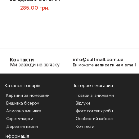
285.00 грн.
В корзину
Контакти
info@cultmall.com.ua
Ми завжди на зв'язку
Ви можете
написати нам email
Каталог товарів
Інтернет-магазин
Картини за номерами
Товари зі знижками
Вишивка бісером
Відгуки
Алмазна вишивка
Фото готових робіт
Скретч-карти
Особистий кабінет
Дерев'яні пазли
Контакти
Інформація